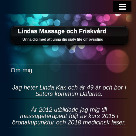
HEM
PRISLISTA
Lindas Massage och Friskvård
TJÄNSTER
Unna dig med att unna dig själv lite ompyssling
OM OSS
KONTAKTA
Om mig
Jag heter Linda Kax och är 49 år och bor i
Säters kommun Dalarna.
År 2012 utbildade jag mig till
massageterapeut följt av kurs 2015 i
öronakupunktur och 2018 medicinsk laser.